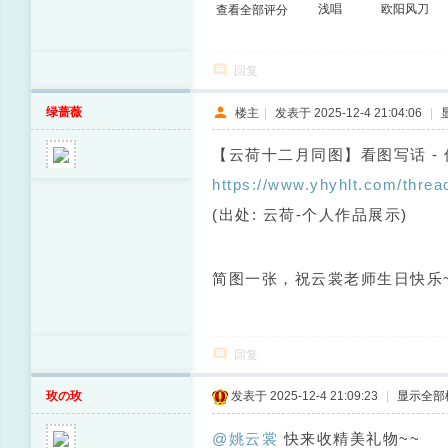
浅唱
欧阳风刀
查看全部评分
回复
绿蔷薇
楼主
|
发表于 2025-12-4 21:04:06
|
【云荷十二月同图】看图写话 - 
https://www.yhyhlt.com/threa
(出处: 云荷-个人作品展示)
简图一张，祝云裳老师生日快乐
回复
玫の玫
发表于 2025-12-4 21:09:23
|
显示全部
@姚云裳
快来收精美礼物~~