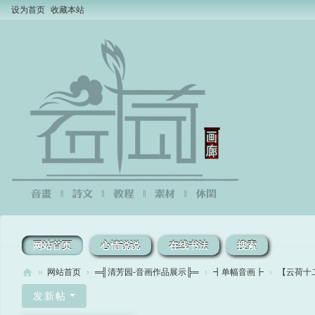
设为首页
收藏本站
网站首页
心情说说
在线书法
搜索
»
网站首页
›
═╣清芳园-音画作品展示╠═
›
┫单幅音画┣
›
【云荷十二
云
发新帖
荷