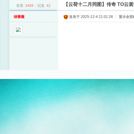
【云荷十二月同图】传奇 TO云裳贺
查看:
3488
|
回复:
42
-
个
绿蔷薇
发表于 2025-12-4 21:01:26
|
显示全部
人
作
品
展
示