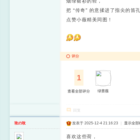
烟绿裙衫的轻，
把 “传奇” 的意揉进了指尖的笛
点赞小薇精美同图！
评分
1
绿蔷薇
查看全部评分
回复
玫の玫
发表于 2025-12-4 21:16:23
|
显示全部
喜欢这些荷，