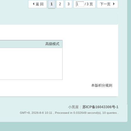
返 回
1
2
3
/ 3 页
下一页
高级模式
本版积分规则
小黑屋
|
苏ICP备16043306号-1
GMT+8, 2026-8-6 10:11
, Processed in 0.032649 second(s), 10 queries .