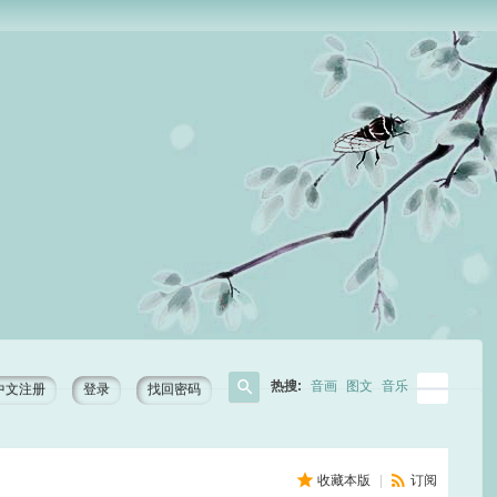
热搜:
音画
图文
音乐
中文注册
登录
找回密码
搜
索
收藏本版
|
订阅