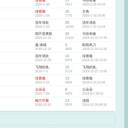
绿蔷薇
15
与你有缘
2020-1-30
7617
2020-2-26 15:16
绿蔷薇
16
主角
2020-1-26
7775
2020-1-30 19:30
流年清欢
26
流年清欢
2018-1-23
12160
2020-1-22 12:24
唱不罢离歌
34
与你有缘
2019-12-13
12110
2019-12-22 17:39
凝.倾城
5
欧阳风刀
2019-12-14
3650
2019-12-14 21:26
流年清欢
14
绿蔷薇
2019-10-29
6379
2019-10-30 14:31
飞翔的鱼。
10
飞翔的鱼。
2016-7-9
5719
2019-10-27 12:05
绿蔷薇
13
绿蔷薇
2019-3-22
6953
2019-9-24 12:46
云朵朵
8
云朵朵
2019-7-25
4070
2019-8-1 08:52
梅兰竹菊
13
浅唱
2018-12-22
6976
2018-12-29 08:16