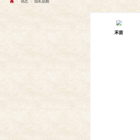
›
动态
›
隐私提醒
云
荷
-
禾苗
个
人
作
品
展
示